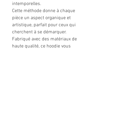
intemporelles.
Cette méthode donne à chaque
pièce un aspect organique et
artistique, parfait pour ceux qui
cherchent à se démarquer.
Fabriqué avec des matériaux de
haute qualité, ce hoodie vous
offrira non seulement un style
distinctif, mais aussi un confort
sans pareil. Ne passez pas à côté
de cette pièce tendance qui
associe l'art et la mode de manière
innovante.
N.B. —-> Les photos portées sont
présentées à titre indicatif pour
montrer la coupe unisexe et le
tombé du hoodie.
La patch cyanotype de la pièce à
vendre est celle visible sur les