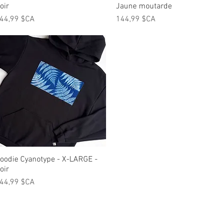
oir
Jaune moutarde
rix
Prix
44,99 $CA
144,99 $CA
oodie Cyanotype - X-LARGE -
Aperçu rapide
oir
rix
44,99 $CA