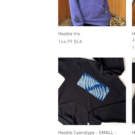
Hoodie Iris
Aperçu rapide
H
J
Prix
144,99 $CA
P
1
Hoodie Cyanotype - SMALL -
Aperçu rapide
H