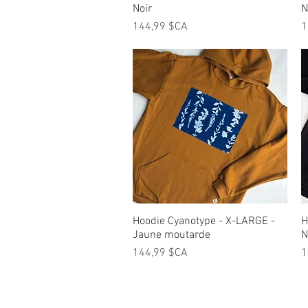
Noir
N
Prix
P
144,99 $CA
1
Hoodie Cyanotype - X-LARGE -
Aperçu rapide
H
Jaune moutarde
N
Prix
P
144,99 $CA
1