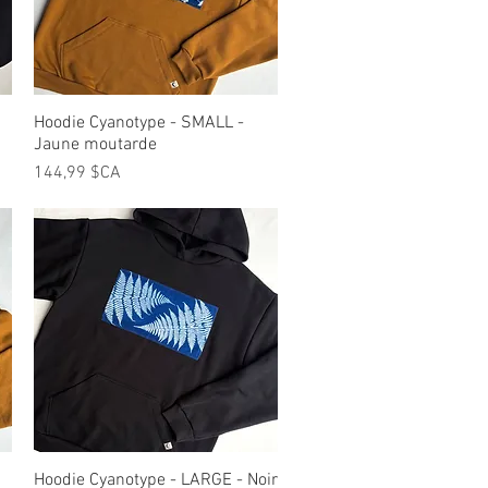
Hoodie Cyanotype - SMALL -
Aperçu rapide
Jaune moutarde
Prix
144,99 $CA
Hoodie Cyanotype - LARGE - Noir
Aperçu rapide