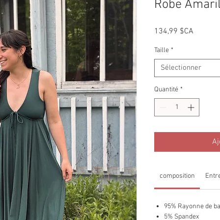
Robe Amaril
Prix
134,99 $CA
Taille
*
Sélectionner
Quantité
*
Aj
composition
Entr
95% Rayonne de b
5% Spandex