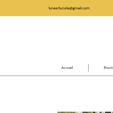
luneetluciole@gmail.com
Accueil
Bout