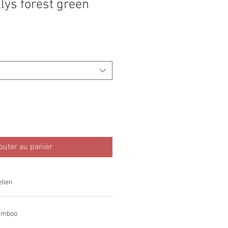
lys forest green
outer au panier
etien
amboo