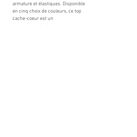
armature et élastiques. Disponible
en cinq choix de couleurs, ce top
cache-coeur est un
incontournable de toute garde-
robe féminine. À porter sous vos
vêtements préférés ou tout
simplement pour vous sentir bien
dans votre peau. N'attendez plus
pour découvrir le confort absolu !
Détail à savoir : Le tissu pour cette
version a été prélavé avant la
confection, il a donc déjà pris sa
taille finale, aucune surprise de
rétrécissement au lavage.
Composition